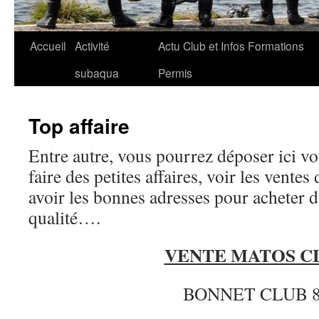
Aller
Accueil
Activité
Actu Club et Infos Formations
au
subaqua
Permis
contenu
Top affaire
Entre autre, vous pourrez déposer ici v
faire des petites affaires, voir les vente
avoir les bonnes adresses pour acheter d
qualité….
VENTE MATOS C
BONNET CLUB 